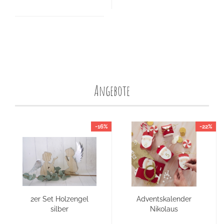
Angebote
-16%
-22%
2er Set Hol­zen­gel
Ad­vents­ka­len­der
sil­ber
Ni­ko­laus