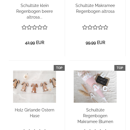
Schul­tü­te klein
Schul­tü­te Ma­kra­mee
Re­gen­bo­gen beere
Re­gen­bo­gen alt­ro­sa
alt­ro­sa...
42,99 EUR
99,99 EUR
TOP
TOP
Holz Gir­lan­de Os­tern
Schul­tü­te
Hase
Re­gen­bo­gen
Ma­kra­mee Blu­men