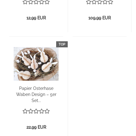
12,99 EUR
109,99 EUR
TOP
Pa­pier Os­ter­ha­se
Waben De­sign – 5er
Set...
22,99 EUR