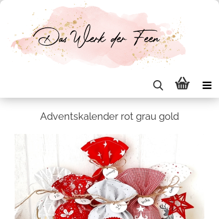
Ad­vents­ka­len­der rot grau gold