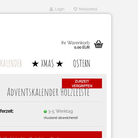
Login
Merkzettel
Ihr Warenkorb
0,00 EUR
KALENDER
★ XMAS ★
OSTERN
ZURZEIT
VERGRIFFEN
Ad­vents­ka­len­der Holz­leis­te
ferzeit:
3-5 Werktag
(Ausland abweichend)