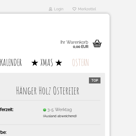
Login
Merkzettel
Ihr Warenkorb
0,00 EUR
KALENDER
★ XMAS ★
OSTERN
TOP
Hän­ger Holz Os­ter­ei­er
ferzeit:
3-5 Werktag
(Ausland abweichend)
rbe: