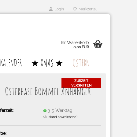
Login
Merkzettel
Ihr Warenkorb
0,00 EUR
KALENDER
★ XMAS ★
OSTERN
ZURZEIT
VERGRIFFEN
Os­ter­ha­se Bom­mel An­hän­ger
ferzeit:
3-5 Werktag
(Ausland abweichend)
rbe: