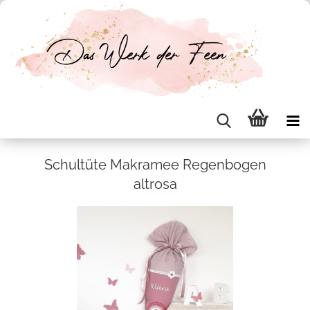
Schul­tü­te Ma­kra­mee Re­gen­bo­gen
alt­ro­sa