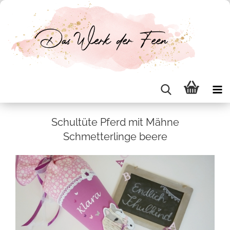
Schul­tü­te Pferd mit Mähne
Schmet­ter­lin­ge beere