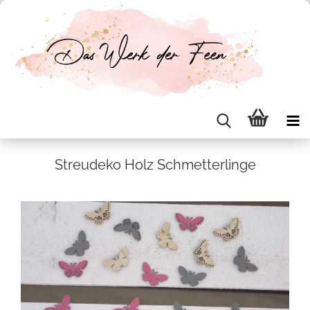
Streu­de­ko Holz Schmet­ter­lin­ge