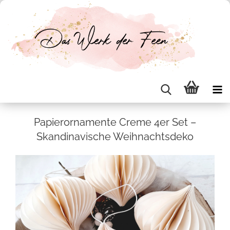
Pa­pier­or­na­men­te Creme 4er Set –
Skan­di­na­vi­sche Weih­nachts­de­ko