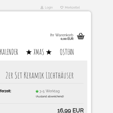
Login
Merkzettel
Ihr Warenkorb
0,00 EUR
KALENDER
★ XMAS ★
OSTERN
2er Set Ke­ra­mik Licht­häu­ser
ferzeit:
3-5 Werktag
(Ausland abweichend)
16,99 EUR