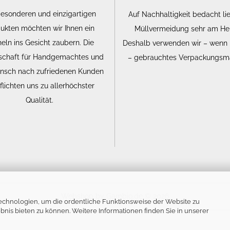
besonderen und einzigartigen
Auf Nachhaltigkeit bedacht li
ukten möchten wir Ihnen ein
Müllvermeidung sehr am He
eln ins Gesicht zaubern. Die
Deshalb verwenden wir – wenn
schaft für Handgemachtes und
– gebrauchtes Verpackungsma
nsch nach zufriedenen Kunden
flichten uns zu allerhöchster
Qualität.
Webshop
by Gambio.de © 2026
chnologien, um die ordentliche Funktionsweise der Website zu
nis bieten zu können. Weitere Informationen finden Sie in unserer