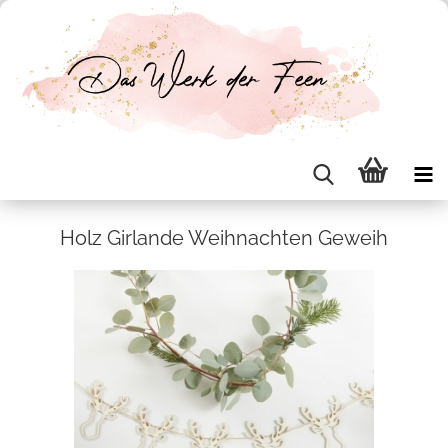
Holz Gir­lan­de Weih­nach­ten Ge­weih