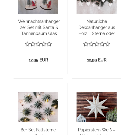
Weih­nachts­an­hän­ger
Na­tür­li­che
2er Set mit Santa &
De­ko­an­hän­ger aus
Tan­nen­baum Glas
Holz – Ster­ne oder
Her­zen (5er Set)
weiß
12,95 EUR
12,99 EUR
6er Set Falt­ster­ne
Pa­pier­stern Weiß –