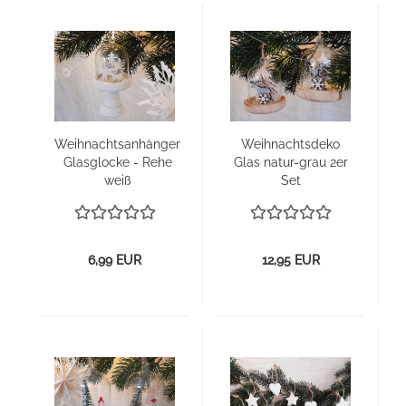
Weih­nachts­an­hän­ger
Weih­nachts­de­ko
Glas­glo­cke - Rehe
Glas natur-​​grau 2er
weiß
Set
6,99 EUR
12,95 EUR