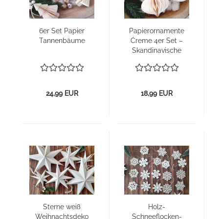
6er Set Pa­pier
Pa­pier­or­na­men­te
Tan­nen­bäu­me
Creme 4er Set –
Skan­di­na­vi­sche
Weih­nachts­de­ko
24,99 EUR
18,99 EUR
Ster­ne weiß
Holz-​
Weih­nachts­de­ko
Schneeflocken-​