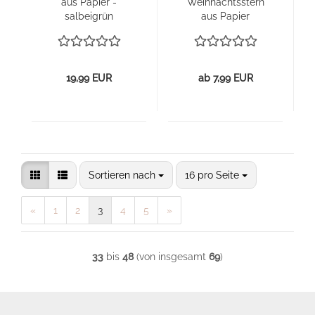
aus Pa­pier -
Weih­nachts­stern
sal­bei­grün
aus Pa­pier
19,99 EUR
ab 7,99 EUR
Sortieren nach
pro Seite
Sortieren nach
16 pro Seite
«
1
2
3
4
5
»
33
bis
48
(von insgesamt
69
)