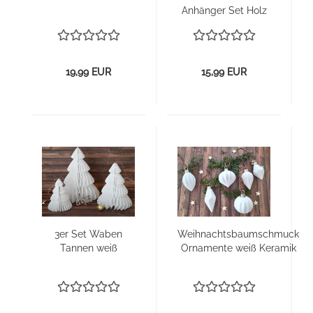
Anhänger Set Holz
19,99 EUR
15,99 EUR
3er Set Waben
Weih­nachts­baum­schmuck
Tan­nen weiß
Or­na­men­te weiß Ke­ra­mik