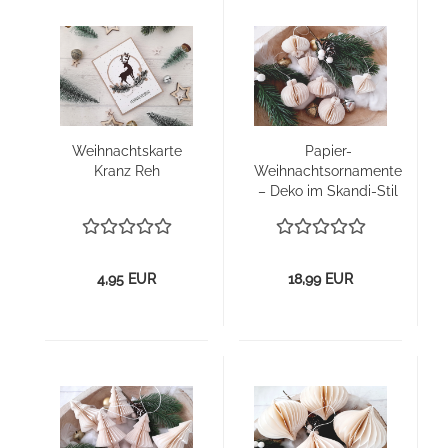
Weih­nachts­kar­te
Papier-​​
Kranz Reh
Weih­nachts­or­na­men­te
– Deko im Skandi-​​Stil
4,95 EUR
18,99 EUR