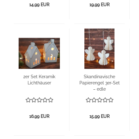
14,99 EUR
19,99 EUR
2er Set Ke­ra­mik
Skan­di­na­vi­sche
Licht­häu­ser
Pa­pie­ren­gel 3er-​Set
– edle
Weih­nachts­de­ko
16,99 EUR
15,99 EUR